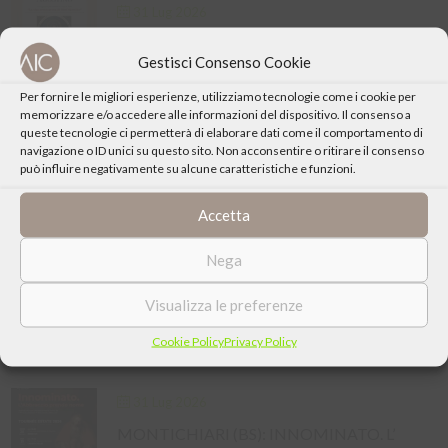
31 Lug 2026
RAPALLO: “IL ROMANZO DI AGOSTINO”
Gestisci Consenso Cookie
IN SCENA A RAPALLO
Per fornire le migliori esperienze, utilizziamo tecnologie come i cookie per
memorizzare e/o accedere alle informazioni del dispositivo. Il consenso a
queste tecnologie ci permetterà di elaborare dati come il comportamento di
31 Lug 2026
navigazione o ID unici su questo sito. Non acconsentire o ritirare il consenso
può influire negativamente su alcune caratteristiche e funzioni.
CHIOGGIA: CENACOLO. LEONARDO DA
VINCI. TRA LE PIEGHE DELL’ANIMA
Accetta
Nega
31 Lug 2026
BARZIO (LC): LETTURE DAL ROMANZO “I
Visualizza le preferenze
PROMESSI SPOSI”
Cookie Policy
Privacy Policy
31 Lug 2026
MONTICHIARI (BS): INNOMINATO. L’