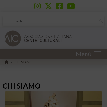
Sub
Search
Menù
HOME
CHI SIAMO
>
CHI SIAMO