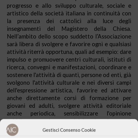
progresso e allo sviluppo culturale, sociale e
artistico della società italiana in continuità con
la presenza dei cattolici alla luce degli
insegnamenti del Magistero della Chiesa.
Nell’ambito dello scopo suddetto l’Associazione
sarà libera di svolgere e favorire ogni e qualsiasi
attività riterrà opportuna, quali ad esempio: dare
impulso e promuovere centri culturali, istituti di
ricerca, convegni e manifestazioni, coordinare e
sostenere l'attività di quanti, persone od enti, già
svolgono l'attività culturale e nei diversi campi
dell'espressione artistica, favorire ed attivare
anche direttamente corsi di formazione per
giovani ed adulti, svolgere attività editoriale
anche periodica, sensibilizzare l'opinione
pubblica e svolgere attività educativa e di
ricerca, con seminari, corsi, convegni e
Gestisci Consenso Cookie
manifestazioni in genere. L'Associazione