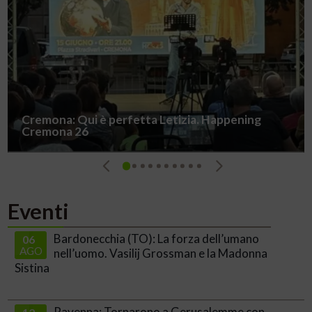
Cremona: Qui è perfetta Letizia. Happening
Cremona 26
0
1
2
3
4
5
6
7
8
9
Eventi
Bardonecchia (TO): La forza dell’umano
06
AGO
nell’uomo. Vasilij Grossman e la Madonna
Sistina
Ravenna: Tornarono a Gerusalemme con