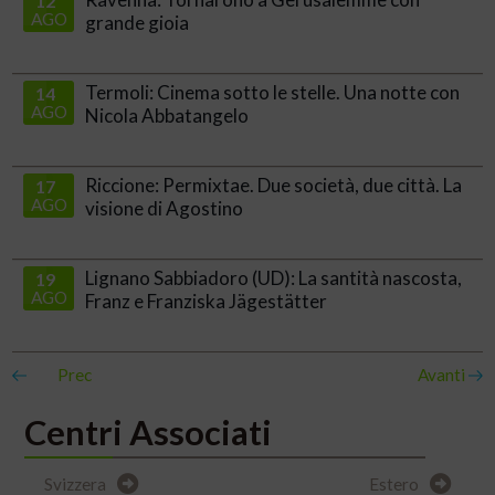
12
AGO
grande gioia
Termoli: Cinema sotto le stelle. Una notte con
14
AGO
Nicola Abbatangelo
Riccione: Permixtae. Due società, due città. La
17
AGO
visione di Agostino
Lignano Sabbiadoro (UD): La santità nascosta,
19
AGO
Franz e Franziska Jägestätter
Prec
Avanti
Centri Associati
Svizzera
Estero