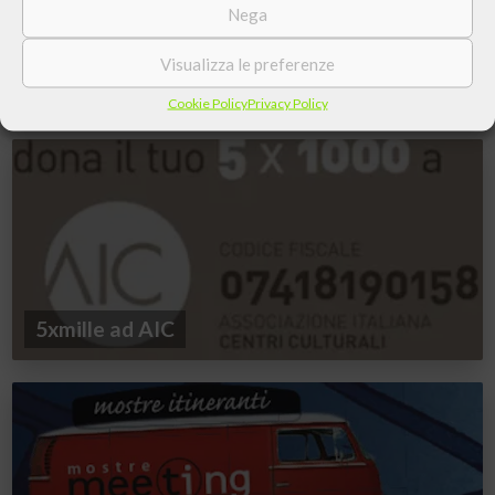
Nega
Visualizza le preferenze
Tessitori dei fili del Vangelo, in Vaticano i Centri
culturali
Cookie Policy
Privacy Policy
5xmille ad AIC