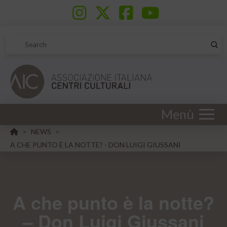
Sub
Search
Menù
HOME
NEWS
>
>
A CHE PUNTO È LA NOTTE? - DON LUIGI GIUSSANI
A che punto è la notte?
– Don Luigi Giussani