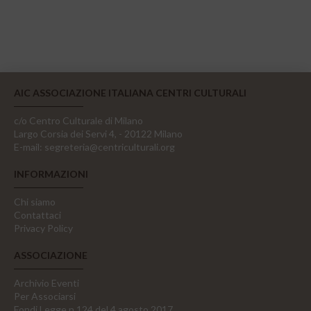
AIC ASSOCIAZIONE ITALIANA CENTRI CULTURALI
c/o Centro Culturale di Milano
Largo Corsia dei Servi 4, - 20122 Milano
E-mail:
segreteria@centriculturali.org
INFORMAZIONI
Chi siamo
Contattaci
Privacy Policy
ASSOCIAZIONE
Archivio Eventi
Per Associarsi
Fondi Legge n.124 del 4 agosto 2017