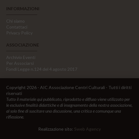
INFORMAZIONI
Chi siamo
Contattaci
Privacy Policy
ASSOCIAZIONE
Archivio Eventi
Per Associarsi
Fondi Legge n.124 del 4 agosto 2017
Copyright 2026 - AIC Associazione Centri Culturali - Tutti i diritti
riservati
Tutto il materiale qui pubblicato, riprodotto e diffuso viene utilizzato per
le esclusive finalità didattiche e di insegnamento della nostra associazione,
al solo fine di suscitare una discussione, una critica e comunque una
riflessione.
Realizzazione sito:
Sweb Agency