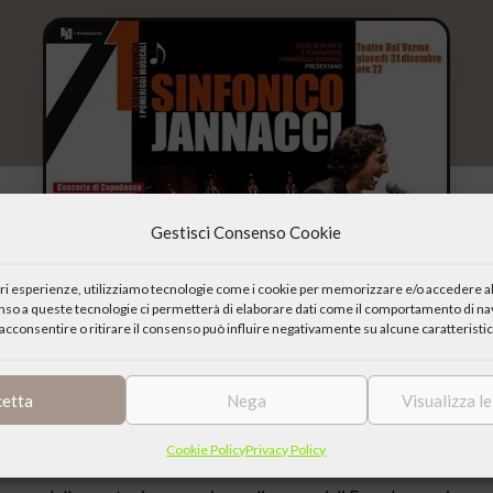
Gestisci Consenso Cookie
iori esperienze, utilizziamo tecnologie come i cookie per memorizzare e/o accedere al
enso a queste tecnologie ci permetterà di elaborare dati come il comportamento di nav
acconsentire o ritirare il consenso può influire negativamente su alcune caratteristic
cetta
Nega
Visualizza l
 Paolo Jannacci e da Maurizio Salerno, direttore Artistico dell’Orche
Cookie Policy
Privacy Policy
na festa di Capodanno nel segno della musica, dell’energia e del div