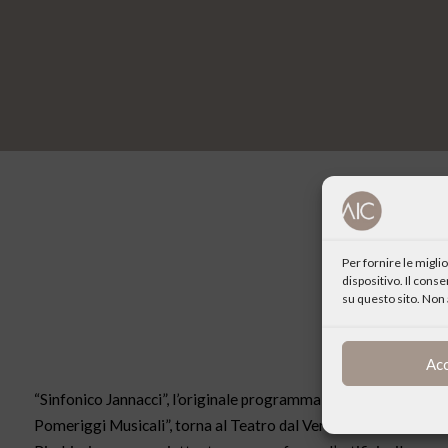
Per fornire le migl
dispositivo. Il cons
su questo sito. Non 
Ac
“Sinfonico Jannacci”, l’originale programma ideato dallo stesso
Pomeriggi Musicali”, torna al Teatro dal Verme di Milano per u