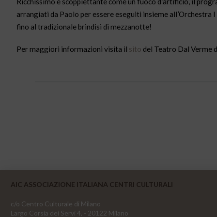
Ricchissimo e scoppiettante come un fuoco d’artificio, il prog
arrangiati da Paolo per essere eseguiti insieme all’Orchestra I
fino al tradizionale brindisi di mezzanotte!
Per maggiori informazioni visita il
sito
del Teatro Dal Verme d
AIC ASSOCIAZIONE ITALIANA CENTRI CULTURALI
c/o Centro Culturale di Milano
Largo Corsia dei Servi 4, - 20122 Milano