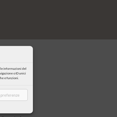
le informazioni del
igazione o ID unici
he e funzioni.
e preferenze
stra “I
ertimento.