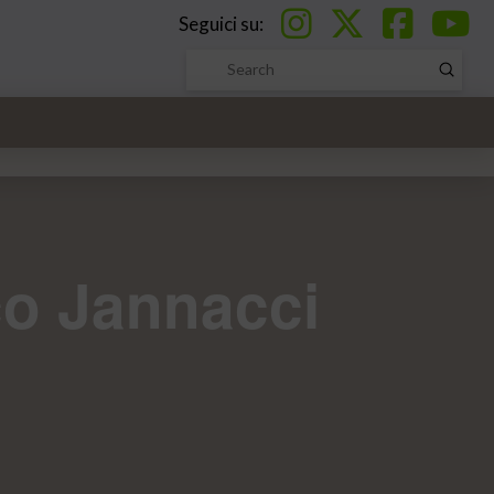
Seguici su:
Submi
Search
co Jannacci