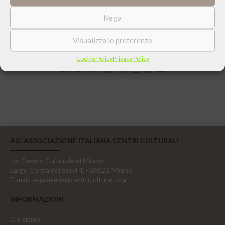
Nega
Visualizza le preferenze
Cookie Policy
Privacy Policy
Condividi:
AIC ASSOCIAZIONE ITALIANA CENTRI CULTURALI
c/o Centro Culturale di Milano
Largo Corsia dei Servi 4, - 20122 Milano
E-mail:
segreteria@centriculturali.org
INFORMAZIONI
Chi siamo