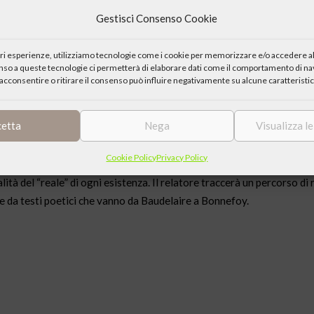
Gestisci Consenso Cookie
iori esperienze, utilizziamo tecnologie come i cookie per memorizzare e/o accedere al
enso a queste tecnologie ci permetterà di elaborare dati come il comportamento di nav
acconsentire o ritirare il consenso può influire negativamente su alcune caratteristic
anton Ticino, 60km a nord di Lugano) è aperta fino a metà gennaio 2
, artista parigina. Tra i suoi soggetti spesso, ma non soltanto, anch
cetta
Nega
Visualizza l
 il
13 dicembre 2016 alle ore 18.30
la conferenza dal titolo “Cre
aire, scrittore e poeta francese, il quale terrà una conversazione sul
Cookie Policy
Privacy Policy
gioso, inteso non soltanto come rappresentazione del sacro ma anche
à del “reale” di ogni esistenza. Il relatore traccerà un percorso di 
 e da testi poetici che vanno da Baudelaire a Bonnefoy.