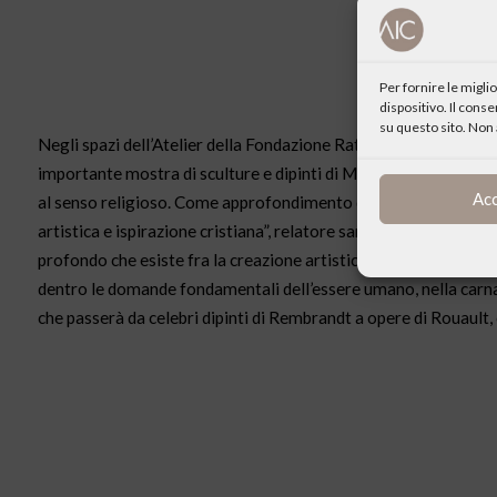
Per fornire le migl
dispositivo. Il cons
su questo sito. Non 
Negli spazi dell’Atelier della Fondazione Ratti a Malvaglia (C
importante mostra di sculture e dipinti di Marie-Michele Poncet
Ac
al senso religioso. Come approfondimento della mostra si terrà
artistica e ispirazione cristiana”, relatore sarà Jean Pierre Lem
profondo che esiste fra la creazione artistica e il senso reli
dentro le domande fondamentali dell’essere umano, nella carnalit
che passerà da celebri dipinti di Rembrandt a opere di Rouault,