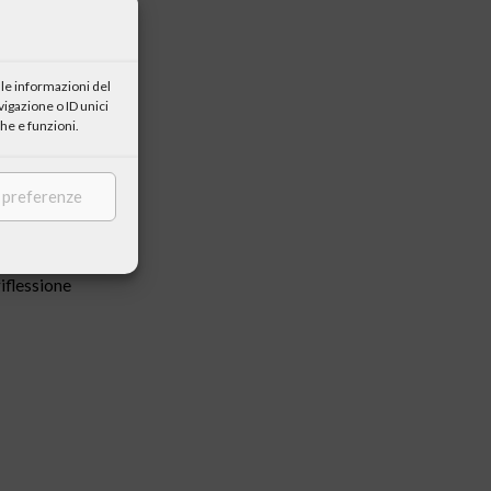
le informazioni del
igazione o ID unici
he e funzioni.
017 una
e temi legati
e preferenze
azione
 rapporto
 come viaggio
riflessione