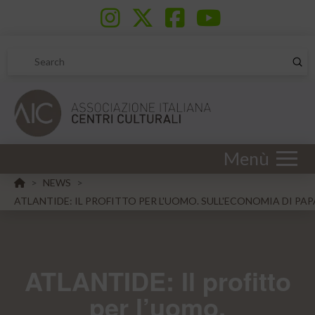
Sub
Search
Menù
HOME
NEWS
>
>
ATLANTIDE: IL PROFITTO PER L'UOMO. SULL'ECONOMIA DI PA
ATLANTIDE: Il profitto
per l’uomo.