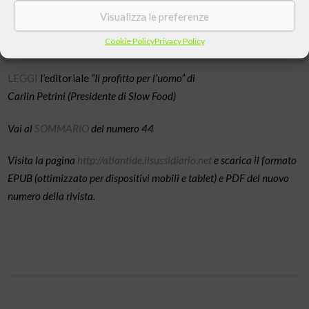
altri mondi”, s’impegna dunque a ospitare punti di vista diversi
Visualizza le preferenze
su vari temi, in modo da dare al lettore tutti gli strumenti
Cookie Policy
Privacy Policy
necessari per conoscere e giudicare.
LEGGI
l’editoriale
“Il profitto per l’uomo” di
Carlin Petrini (Presidente di Slow Food)
Vai al
SOMMARIO
del numero 44
Visita la pagina
http://atlantide.ilsussidiario.net
e scarica il formato
EPUB (ottimizzato per dispositivi mobili e tablet) e PDF del nuovo
numero della rivista.