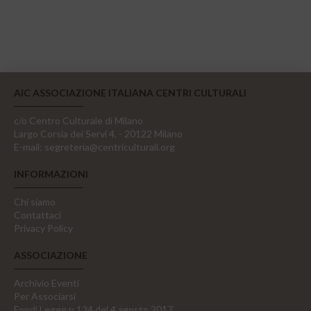
AIC ASSOCIAZIONE ITALIANA CENTRI CULTURALI
c/o Centro Culturale di Milano
Largo Corsia dei Servi 4, - 20122 Milano
E-mail:
segreteria@centriculturali.org
INFORMAZIONI
Chi siamo
Contattaci
Privacy Policy
ASSOCIAZIONE
Archivio Eventi
Per Associarsi
Fondi Legge n.124 del 4 agosto 2017