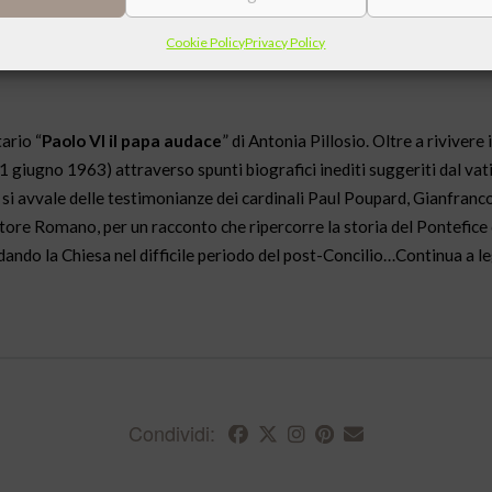
e “l’uomo moderno va perdendo il senso religioso” e che occorre un
 risposta pertinente alle esigenze della vita.
Cookie Policy
Privacy Policy
tario “
Paolo VI il papa audace
” di Antonia Pillosio. Oltre a riviver
21 giugno 1963) attraverso spunti biografici inediti suggeriti dal vat
a si avvale delle testimonianze dei cardinali Paul Poupard, Gianfranc
tore Romano, per un racconto che ripercorre la storia del Pontefice
idando la Chiesa nel difficile periodo del post-Concilio…Continua a l
Condividi: