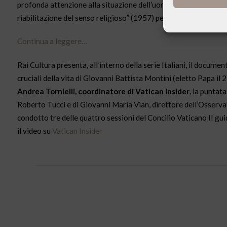
profonda attenzione alla situazione dell’uomo, consapevole ch
riabilitazione del senso religioso” (1957) perchè la fede sia una
Continua a leggere…
Rai Cultura presenta, all’interno della serie Italiani, il documen
cruciali della vita di Giovanni Battista Montini (eletto Papa il 
Andrea Tornielli, coordinatore di Vatican Insider
, la puntat
Roberto Tucci e di Giovanni Maria Vian, direttore dell’Osserva
condotto tre delle quattro sessioni del Concilio Vaticano II gu
il video su
Vatican Insider