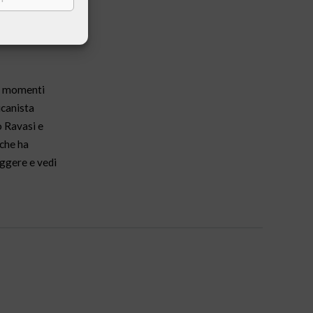
a
e i momenti
icanista
o Ravasi e
 che ha
eggere e vedi