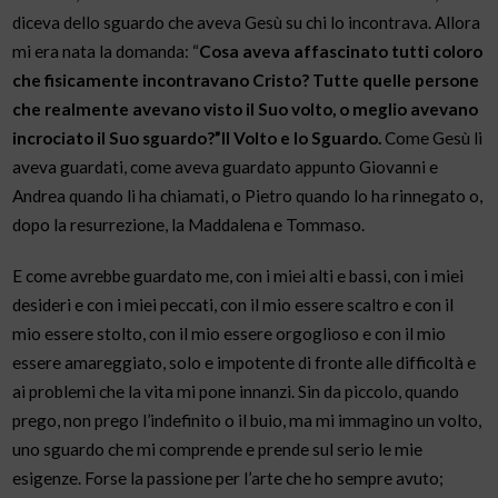
diceva dello sguardo che aveva Gesù su chi lo incontrava. Allora
mi era nata la domanda: “
Cosa aveva affascinato tutti coloro
che fisicamente incontravano Cristo? Tutte quelle persone
che realmente avevano visto il Suo volto, o meglio avevano
incrociato il Suo sguardo?”Il Volto e lo Sguardo.
Come Gesù li
aveva guardati, come aveva guardato appunto Giovanni e
Andrea quando li ha chiamati, o Pietro quando lo ha rinnegato o,
dopo la resurrezione, la Maddalena e Tommaso.
E come avrebbe guardato me, con i miei alti e bassi, con i miei
desideri e con i miei peccati, con il mio essere scaltro e con il
mio essere stolto, con il mio essere orgoglioso e con il mio
essere amareggiato, solo e impotente di fronte alle difficoltà e
ai problemi che la vita mi pone innanzi. Sin da piccolo, quando
prego, non prego l’indefinito o il buio, ma mi immagino un volto,
uno sguardo che mi comprende e prende sul serio le mie
esigenze. Forse la passione per l’arte che ho sempre avuto;