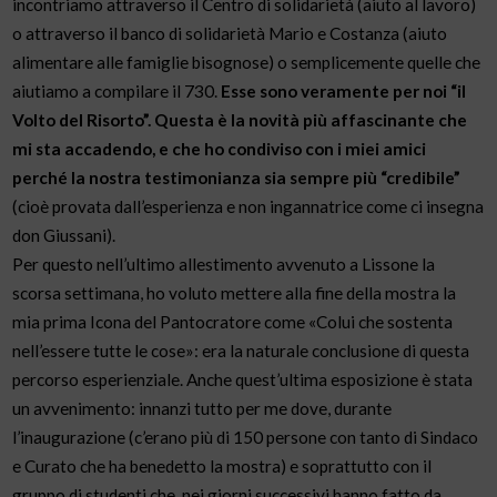
incontriamo attraverso il Centro di solidarietà (aiuto al lavoro)
o attraverso il banco di solidarietà Mario e Costanza (aiuto
alimentare alle famiglie bisognose) o semplicemente quelle che
aiutiamo a compilare il 730.
Esse sono veramente per noi “il
Volto del Risorto”.
Questa è la novità più affascinante che
mi sta accadendo, e che ho condiviso con i miei amici
perché la nostra testimonianza sia sempre più “credibile”
(cioè provata dall’esperienza e non ingannatrice come ci insegna
don Giussani).
Per questo nell’ultimo allestimento avvenuto a Lissone la
scorsa settimana, ho voluto mettere alla fine della mostra la
mia prima Icona del Pantocratore come «Colui che sostenta
nell’essere tutte le cose»: era la naturale conclusione di questa
percorso esperienziale. Anche quest’ultima esposizione è stata
un avvenimento: innanzi tutto per me dove, durante
l’inaugurazione (c’erano più di 150 persone con tanto di Sindaco
e Curato che ha benedetto la mostra) e soprattutto con il
gruppo di studenti che, nei giorni successivi hanno fatto da