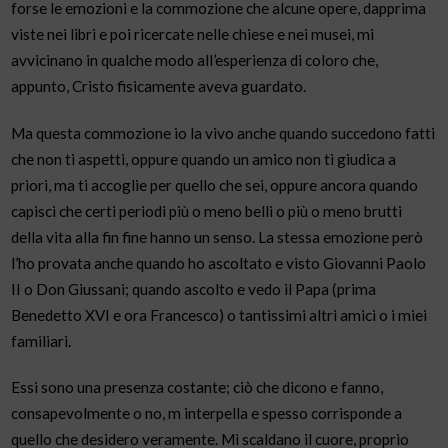
forse le emozioni e la commozione che alcune opere, dapprima
viste nei libri e poi ricercate nelle chiese e nei musei, mi
avvicinano in qualche modo all’esperienza di coloro che,
appunto, Cristo fisicamente aveva guardato.
Ma questa commozione io la vivo anche quando succedono fatti
che non ti aspetti, oppure quando un amico non ti giudica a
priori, ma ti accoglie per quello che sei, oppure ancora quando
capisci che certi periodi più o meno belli o più o meno brutti
della vita alla fin fine hanno un senso. La stessa emozione però
l’ho provata anche quando ho ascoltato e visto Giovanni Paolo
II o Don Giussani; quando ascolto e vedo il Papa (prima
Benedetto XVI e ora Francesco) o tantissimi altri amici o i miei
familiari.
Essi sono una presenza costante; ciò che dicono e fanno,
consapevolmente o no, m interpella e spesso corrisponde a
quello che desidero veramente. Mi scaldano il cuore, proprio