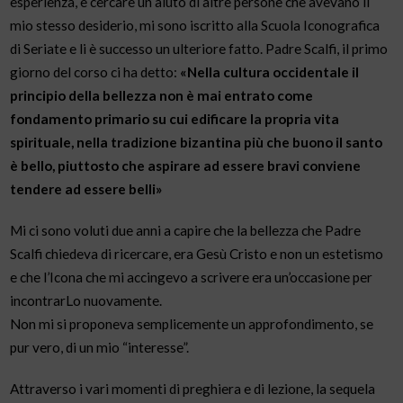
esperienza, e cercare un aiuto di altre persone che avevano il
mio stesso desiderio, mi sono iscritto alla Scuola Iconografica
di Seriate e li è successo un ulteriore fatto. Padre Scalfi, il primo
giorno del corso ci ha detto:
«Nella cultura occidentale il
principio della bellezza non è mai entrato come
fondamento primario su cui edificare la propria vita
spirituale, nella tradizione bizantina più che buono il santo
è bello, piuttosto che aspirare ad essere bravi conviene
tendere ad essere belli»
Mi ci sono voluti due anni a capire che la bellezza che Padre
Scalfi chiedeva di ricercare, era Gesù Cristo e non un estetismo
e che l’Icona che mi accingevo a scrivere era un’occasione per
incontrarLo nuovamente.
Non mi si proponeva semplicemente un approfondimento, se
pur vero, di un mio “interesse”.
Attraverso i vari momenti di preghiera e di lezione, la sequela