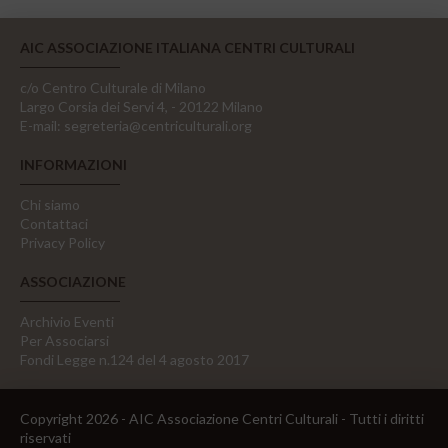
AIC ASSOCIAZIONE ITALIANA CENTRI CULTURALI
c/o Centro Culturale di Milano
Largo Corsia dei Servi 4, - 20122 Milano
E-mail:
segreteria@centriculturali.org
INFORMAZIONI
Chi siamo
Contattaci
Privacy Policy
ASSOCIAZIONE
Archivio Eventi
Per Associarsi
Fondi Legge n.124 del 4 agosto 2017
Copyright 2026 - AIC Associazione Centri Culturali - Tutti i diritti
riservati