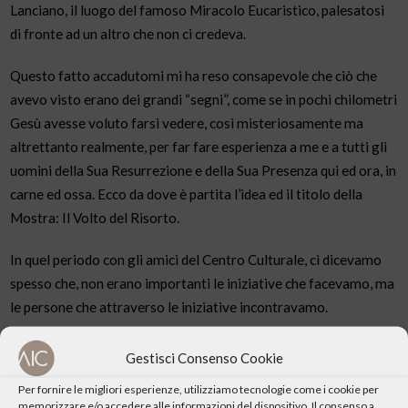
Lanciano, il luogo del famoso Miracolo Eucaristico, palesatosi
di fronte ad un altro che non ci credeva.
Questo fatto accadutomi mi ha reso consapevole che ciò che
avevo visto erano dei grandi “segni”, come se in pochi chilometri
Gesù avesse voluto farsi vedere, così misteriosamente ma
altrettanto realmente, per far fare esperienza a me e a tutti gli
uomini della Sua Resurrezione e della Sua Presenza qui ed ora, in
carne ed ossa. Ecco da dove è partita l’idea ed il titolo della
Mostra: Il Volto del Risorto.
In quel periodo con gli amici del Centro Culturale, ci dicevamo
spesso che, non erano importanti le iniziative che facevamo, ma
le persone che attraverso le iniziative incontravamo.
La mostra allora fin dall’inizio è stata chiamata Mostra-
Gestisci Consenso Cookie
Incontro. Questa mostra, unitamente alle altre mostre che
Per fornire le migliori esperienze, utilizziamo tecnologie come i cookie per
abbiamo organizzato in questi anni, è stata è fonte di stupore
memorizzare e/o accedere alle informazioni del dispositivo. Il consenso a