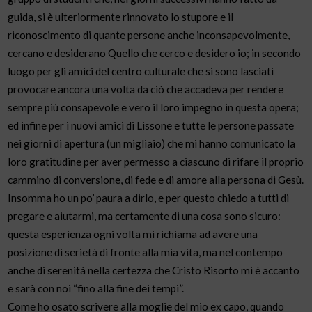
guida, si è ulteriormente rinnovato lo stupore e il
riconoscimento di quante persone anche inconsapevolmente,
cercano e desiderano Quello che cerco e desidero io; in secondo
luogo per gli amici del centro culturale che si sono lasciati
provocare ancora una volta da ciò che accadeva per rendere
sempre più consapevole e vero il loro impegno in questa opera;
ed infine per i nuovi amici di Lissone e tutte le persone passate
nei giorni di apertura (un migliaio) che mi hanno comunicato la
loro gratitudine per aver permesso a ciascuno di rifare il proprio
cammino di conversione, di fede e di amore alla persona di Gesù.
Insomma ho un po’ paura a dirlo, e per questo chiedo a tutti di
pregare e aiutarmi, ma certamente di una cosa sono sicuro:
questa esperienza ogni volta mi richiama ad avere una
posizione di serietà di fronte alla mia vita, ma nel contempo
anche di serenità nella certezza che Cristo Risorto mi è accanto
e sarà con noi “fino alla fine dei tempi”.
Come ho osato scrivere alla moglie del mio ex capo, quando