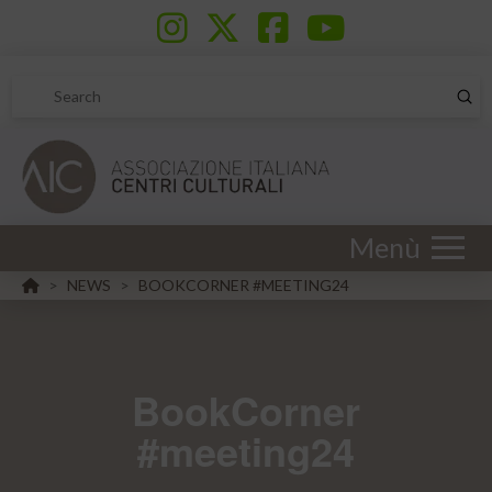
Sub
Search
Menù
HOME
NEWS
BOOKCORNER #MEETING24
>
>
BookCorner
#meeting24