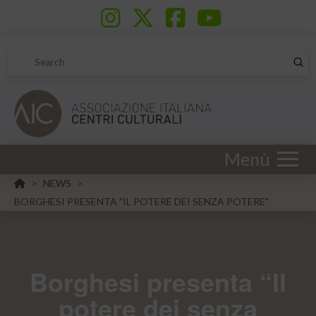
Sub
Search
Menù
HOME
NEWS
>
>
BORGHESI PRESENTA "IL POTERE DEI SENZA POTERE"
Borghesi presenta “Il
potere dei senza