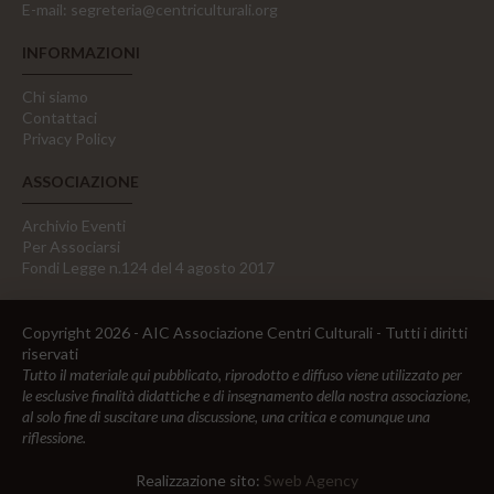
E-mail:
segreteria@centriculturali.org
INFORMAZIONI
Chi siamo
Contattaci
Privacy Policy
ASSOCIAZIONE
Archivio Eventi
Per Associarsi
Fondi Legge n.124 del 4 agosto 2017
Copyright 2026 - AIC Associazione Centri Culturali - Tutti i diritti
riservati
Tutto il materiale qui pubblicato, riprodotto e diffuso viene utilizzato per
le esclusive finalità didattiche e di insegnamento della nostra associazione,
al solo fine di suscitare una discussione, una critica e comunque una
riflessione.
Realizzazione sito:
Sweb Agency