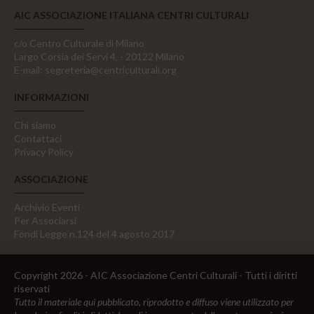
AIC ASSOCIAZIONE ITALIANA CENTRI CULTURALI
c/o Centro Culturale di Milano
Largo Corsia dei Servi 4, - 20122 Milano
E-mail:
segreteria@centriculturali.org
INFORMAZIONI
Chi siamo
Contattaci
Privacy Policy
ASSOCIAZIONE
Archivio Eventi
Per Associarsi
Fondi Legge n.124 del 4 agosto 2017
Copyright 2026 - AIC Associazione Centri Culturali - Tutti i diritti
riservati
Tutto il materiale qui pubblicato, riprodotto e diffuso viene utilizzato per