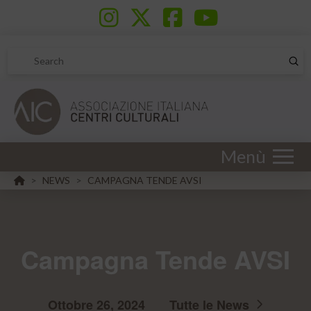
Sub
Search
Menù
HOME
NEWS
CAMPAGNA TENDE AVSI
>
>
Campagna Tende AVSI
Ottobre 26, 2024
Tutte le News