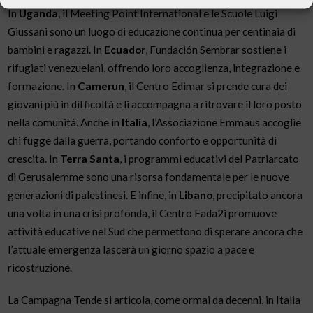
In
Uganda
, il Meeting Point International e le Scuole Luigi
Giussani sono un luogo di educazione continua per centinaia di
bambini e ragazzi. In
Ecuador
, Fundación Sembrar sostiene i
rifugiati venezuelani, offrendo loro accoglienza, integrazione e
formazione. In
Camerun
, il Centro Edimar si prende cura dei
giovani più in difficoltà e li accompagna a ritrovare il loro posto
nella comunità. Anche in
Italia
, l’Associazione Emmaus accoglie
chi fugge dalla guerra, portando conforto e opportunità di
crescita. In
Terra Santa
, i programmi educativi del Patriarcato
di Gerusalemme sono una risorsa fondamentale per le nuove
generazioni di palestinesi. E infine, in
Libano
, precipitato ancora
una volta in una crisi profonda, il Centro Fada2i promuove
attività educative nel Sud che permettono di sperare ancora che
l’attuale emergenza lascerà un giorno spazio a pace e
ricostruzione.
La Campagna Tende si articola, come ormai da decenni, in Italia