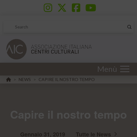
Sub
Search
Menù
HOME
NEWS
CAPIRE IL NOSTRO TEMPO
>
>
Capire il nostro tempo
Gennaio 31, 2019
Tutte le News