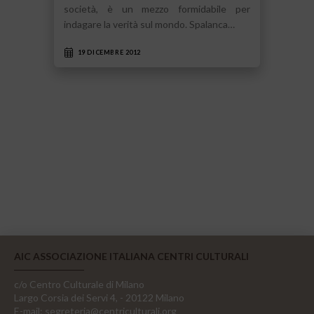
società, è un mezzo formidabile per
indagare la verità sul mondo. Spalanca…
19 DICEMBRE 2012
AIC ASSOCIAZIONE ITALIANA CENTRI CULTURALI
c/o Centro Culturale di Milano
Largo Corsia dei Servi 4, - 20122 Milano
E-mail:
segreteria@centriculturali.org