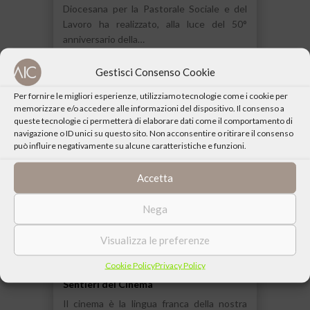
Diocesana per la Pastorale Sociale e del
Lavoro ha realizzato, alla luce del 50°
anniversario della…
3 FEBBRAIO 2022
Gestisci Consenso Cookie
Per fornire le migliori esperienze, utilizziamo tecnologie come i cookie per
memorizzare e/o accedere alle informazioni del dispositivo. Il consenso a
queste tecnologie ci permetterà di elaborare dati come il comportamento di
navigazione o ID unici su questo sito. Non acconsentire o ritirare il consenso
può influire negativamente su alcune caratteristiche e funzioni.
Accetta
Nega
Visualizza le preferenze
Cookie Policy
Privacy Policy
Sentieri del Cinema
Il cinema è la lingua franca della nostra