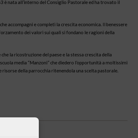
 è nata all’interno del Consiglio Pastorale ed ha trovato il
le che accompagni e completi la crescita economica. Il benessere
forzamento dei valori sui quali si fondano le ragioni della
he la ricostruzione del paese e la stessa crescita della
a scuola media “Manzoni” che diedero l’opportunità a moltissimi
e risorse della parrocchia ritenendola una scelta pastorale.