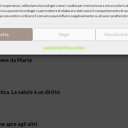
iori esperienze, utilizziamo tecnologie come i cookie per memorizzare e/o accedere al
enso a queste tecnologie ci permetterà di elaborare dati come il comportamento di nav
acconsentire o ritirare il consenso può influire negativamente su alcune caratteristic
nza o fantascienza?
cetta
Nega
Visualizza l
Cookie Policy
Privacy Policy
 viene da Marte
ica. La salute è un diritto
he apre agli altri