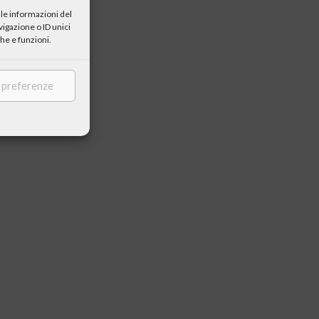
le informazioni del
igazione o ID unici
he e funzioni.
e preferenze