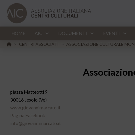
HOME
AIC
DOCUMENTI
EVENTI
HOME
CENTRI ASSOCIATI
ASSOCIAZIONE CULTURALE MONS
>
>
Associazion
piazza Matteotti 9
30016 Jesolo (Ve)
www.giovannimarcato.it
Pagina Facebook
info@giovannimarcato.it