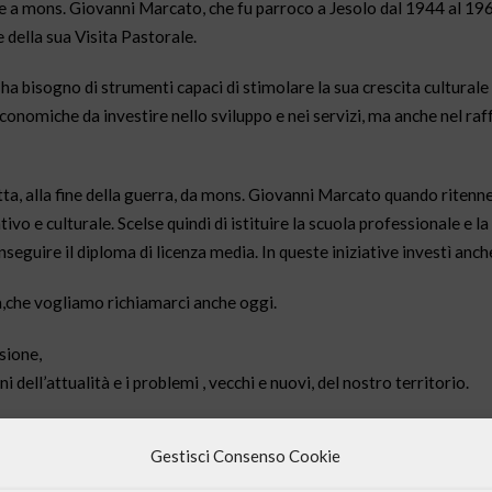
are a mons. Giovanni Marcato, che fu parroco a Jesolo dal 1944 al 1963
della sua Visita Pastorale.
o ha bisogno di strumenti capaci di stimolare la sua crescita cultura
economiche da investire nello sviluppo e nei servizi, ma anche nel raf
ta, alla fine della guerra, da mons. Giovanni Marcato quando ritenne c
 e culturale. Scelse quindi di istituire la scuola professionale e l
seguire il diploma di licenza media. In queste iniziative investì anch
za,che vogliamo richiamarci anche oggi.
sione,
dell’attualità e i problemi , vecchi e nuovi, del nostro territorio.
Gestisci Consenso Cookie