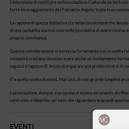
L’intenzione di costituire un’Associazione Culturale da intitol
forte incoraggiamento del Patriarca Angelo Scola in occasione 
La ragione di questa iniziativa sta nella convinzione che Jesol
di una comunità sta non solo nella possibilità di avere risorse 
propria convivenza.
Questa considerazione si intreccia fortemente con la scelta fat
comunità cristiana dovesse avere anche un fondamento formativo
ragazzi e ragazze di Jesolo di imparare una professione o di con
E’ a quella scelta di mons. Marcato, di così grande lungimiran
L’associazione, dunque, si propone di essere strumento di rifles
confronto e dibattito sui temi che riguardano le grandi questioni 
EVENTI