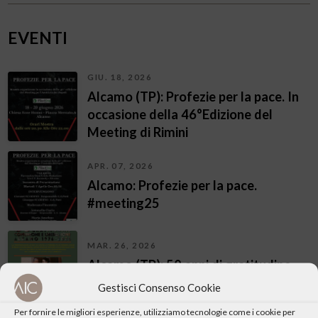
EVENTI
GIU. 18, 2026
Alcamo (TP): Profezie per la pace. In
occasione della 46°Edizione del
Meeting di Rimini
APR. 07, 2026
Alcamo: Profezie per la pace.
#meeting25
MAR. 26, 2026
Alcamo (TP): 50 anni di gratitudine
1976-2026
Gestisci Consenso Cookie
Per fornire le migliori esperienze, utilizziamo tecnologie come i cookie per