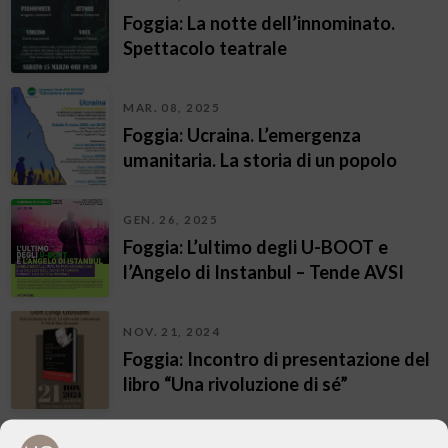
Foggia: La notte dell’innominato.
Spettacolo teatrale
MAR. 08, 2025
Foggia: Ucraina. L’emergenza
umanitaria. La storia di un popolo
GEN. 26, 2025
Foggia: L’ultimo degli U-BOOT e
l’Angelo di Instanbul – Tende AVSI
NOV. 21, 2024
Foggia: Incontro di presentazione del
libro “Una rivoluzione di sé”
OTT. 19, 2024