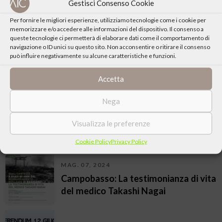
Gestisci Consenso Cookie
Foggia: Il Vangelo per umanizzare la
Terra. Evangelizzazione come
Per fornire le migliori esperienze, utilizziamo tecnologie come i cookie per
memorizzare e/o accedere alle informazioni del dispositivo. Il consenso a
esigenza
queste tecnologie ci permetterà di elaborare dati come il comportamento di
navigazione o ID unici su questo sito. Non acconsentire o ritirare il consenso
SET. 25, 2024
può influire negativamente su alcune caratteristiche e funzioni.
Foggia: Amico carissimo,
Accetta
presentazione del libro
Nega
MAG. 24, 2024
Foggia: Perchè siamo europei e
Visualizza le preferenze
perchè conviene esserlo?
Cookie Policy
Privacy Policy
MAG. 07, 2024
Campobasso: La testimonianza di vita
del medico Takashi Nagai