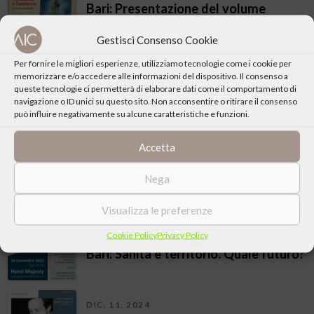
Bari: Presentazione del volume
“Virtùalità e Fantasya”
Gestisci Consenso Cookie
MAR. 07, 2026
Per fornire le migliori esperienze, utilizziamo tecnologie come i cookie per
memorizzare e/o accedere alle informazioni del dispositivo. Il consenso a
Bari: Una scelta consapevole per una
queste tecnologie ci permetterà di elaborare dati come il comportamento di
giustizia più giusta. Referendum
navigazione o ID unici su questo sito. Non acconsentire o ritirare il consenso
Costituzionale 2026
può influire negativamente su alcune caratteristiche e funzioni.
FEB. 25, 2026
Accetta
Bari: Una scelta consapevole per una
giustizia più giusta. Referendum
Nega
Costituzionale 2026
Visualizza le preferenze
Cookie Policy
Privacy Policy
NOV. 14, 2025
Bari: Sanità e territorio. Quale futuro?
DIC. 11, 2024