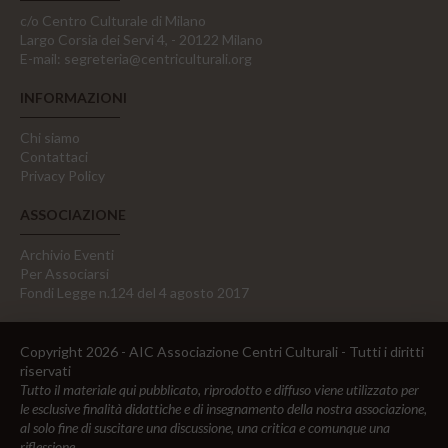
c/o Centro Culturale di Milano
Largo Corsia dei Servi 4, - 20122 Milano
E-mail:
segreteria@centriculturali.org
INFORMAZIONI
Chi siamo
Contattaci
Privacy Policy
ASSOCIAZIONE
Archivio Eventi
Per Associarsi
Fondi Legge n.124 del 4 agosto 2017
Copyright 2026 - AIC Associazione Centri Culturali - Tutti i diritti
riservati
Tutto il materiale qui pubblicato, riprodotto e diffuso viene utilizzato per
le esclusive finalità didattiche e di insegnamento della nostra associazione,
al solo fine di suscitare una discussione, una critica e comunque una
riflessione.