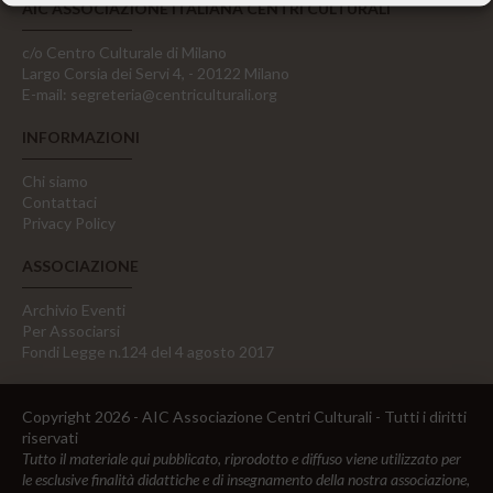
AIC ASSOCIAZIONE ITALIANA CENTRI CULTURALI
c/o Centro Culturale di Milano
Largo Corsia dei Servi 4, - 20122 Milano
E-mail:
segreteria@centriculturali.org
INFORMAZIONI
Chi siamo
Contattaci
Privacy Policy
ASSOCIAZIONE
Archivio Eventi
Per Associarsi
Fondi Legge n.124 del 4 agosto 2017
Copyright 2026 - AIC Associazione Centri Culturali - Tutti i diritti
riservati
Tutto il materiale qui pubblicato, riprodotto e diffuso viene utilizzato per
le esclusive finalità didattiche e di insegnamento della nostra associazione,