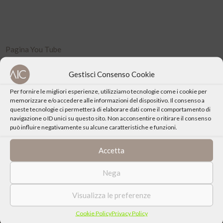
Pagina You Tube
Pagina Facebook
Gestisci Consenso Cookie
Per fornire le migliori esperienze, utilizziamo tecnologie come i cookie per
memorizzare e/o accedere alle informazioni del dispositivo. Il consenso a
EVENTI
queste tecnologie ci permetterà di elaborare dati come il comportamento di
navigazione o ID unici su questo sito. Non acconsentire o ritirare il consenso
può influire negativamente su alcune caratteristiche e funzioni.
DIC. 01, 2021
Accetta
Udine: Quale lavoro per quale
economia?
Nega
Visualizza le preferenze
Cookie Policy
Privacy Policy