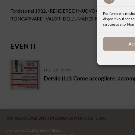
Fondato nel 1982, «RENDERE DI NUOVO CULTURA LA FED
Per fornire le migl
REINCARNARE I VALORI DELL’UMANESIMO CRISTIANO». San Gio
dispositivo. Il cons
su questo sito. Non 
Ac
EVENTI
FEB. 22, 2024
Dervio (Lc): Come accogliere, accomp
AIC ASSOCIAZIONE ITALIANA CENTRI CULTURALI
c/o Centro Culturale di Milano