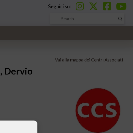
Seguici su:
Submi
Search
Vai alla mappa dei Centri Associati
o, Dervio