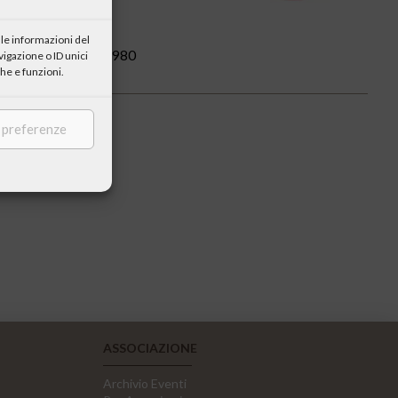
le informazioni del
smo”, 10 ottobre 1980
igazione o ID unici
he e funzioni.
e preferenze
ASSOCIAZIONE
Archivio Eventi