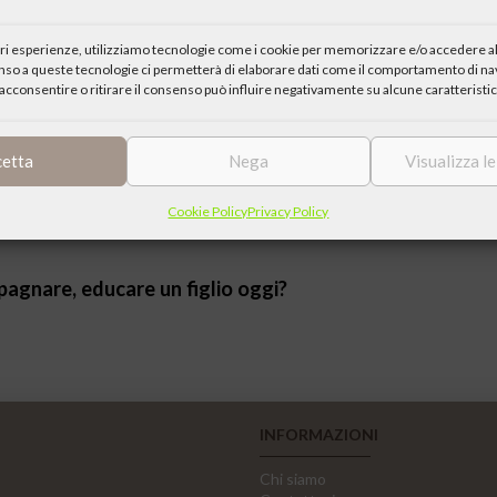
E NEI DIVERSI SPAZI CULTURALI DEL NOSTRO TEMPO;
iori esperienze, utilizziamo tecnologie come i cookie per memorizzare e/o accedere al
vanni Paolo II discorso al Congresso “Evangelizzazione e atei
enso a queste tecnologie ci permetterà di elaborare dati come il comportamento di nav
acconsentire o ritirare il consenso può influire negativamente su alcune caratteristic
cetta
Nega
Visualizza l
Cookie Policy
Privacy Policy
agnare, educare un figlio oggi?
INFORMAZIONI
Chi siamo