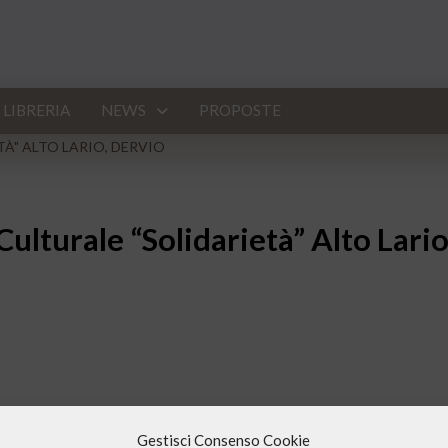
LIBRERIA
NEWS
PROPOSTE
À" ALTO LARIO, DERVIO
ulturale “Solidarietà” Alto Lari
Gestisci Consenso Cookie