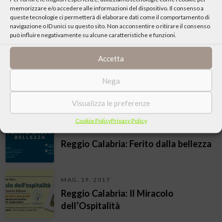
memorizzare e/o accedere alle informazioni del dispositivo. Il consenso a
MAG. 12, 2025
queste tecnologie ci permetterà di elaborare dati come il comportamento di
Reggio Calabria: Presentazione del
navigazione o ID unici su questo sito. Non acconsentire o ritirare il consenso
può influire negativamente su alcune caratteristiche e funzioni.
libro “L’annuncio a Maria”
Accetta
GIU. 09, 2023
Nega
Reggio Calabria: Vita di Gesù
Visualizza le preferenze
Cookie Policy
Privacy Policy
DIC. 12, 2022
Reggio Calabria: Ferito dalla bellezza
MAG. 19, 2017
Reggio Calabria: Il Miracolo
dell’Ospitalità