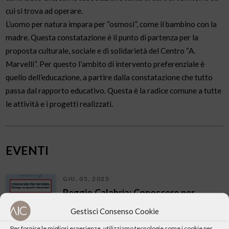
cui si trova ad operare.
L’uomo per natura impara per “osmosi”, come il bambino con la
madre. Questa constatazione è il punto di partenza per la
proposta culturale, sociale e di solidarietà del Centro “A.
Marvelli”. Per questo l’ambito di intervento preferenziale è
quello dell’educazione, a partire dalla constatazione che tutto
passa dal rapporto educativo. Questa è la radice comune a tutte
le attività e i progetti realizzati.
EVENTI
GIU. 05, 2025
Reggio Calabria: Conoscere per
decidere. Dialogo sui quesiti
Gestisci Consenso Cookie
referendari
Per fornire le migliori esperienze, utilizziamo tecnologie come i cookie per