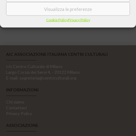
Visualizza le preferenze
EVENTI
Cookie Policy
Privacy Policy
AIC ASSOCIAZIONE ITALIANA CENTRI CULTURALI
c/o Centro Culturale di Milano
Largo Corsia dei Servi 4, - 20122 Milano
E-mail:
segreteria@centriculturali.org
INFORMAZIONI
Chi siamo
Contattaci
Privacy Policy
ASSOCIAZIONE