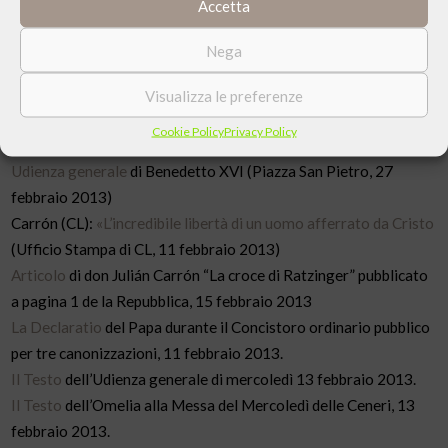
Accetta
costantemente di introdurci e di testimoniare in ogni modo,
cioè come solo Cristo possa rispondere a questa sete di vita che
Nega
ciascun uomo ha. E la faccia lieta vuol dire che questa risposta
c’è. È questa la chiave per capire il suo magistero e tutto quanto
Visualizza le preferenze
quello che lui ci ha comunicato.
Continua a leggere
Cookie Policy
Privacy Policy
Udienza generale
di Benedetto XVI (Piazza San Pietro, 27
febbraio 2013)
Carrón (CL):
«L’incredibile libertà di un uomo afferrato da Cristo
(Ufficio Stampa di CL, 11 febbraio 2013)
Articolo
di don Julián Carrón “La croce di Ratzinger” pubblicato
a pagina 1 de la Repubblica, 15 febbraio 2013
La Declaratio
del Papa durante il Concistoro ordinario pubblico
per tre canonizzazioni, 11 febbraio 2013.
Il Testo
dell’Udienza generale di mercoledì 13 febbraio 2013.
Il Testo
dell’Omelia alla Messa del Mercoledì delle Ceneri, 13
febbraio 2013.