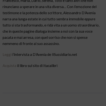
Francesco, Maria, Dario, Serena, Totò e tanti altri che non
rinunciano a sperare in una vita diversa… Con l’emozione del
testimone e la potenza dello scrittore, Alessandro D’Avenia
narra una lunga estate in cui tutto sembra immobile eppure
tutto si sta trasformando, e ridà vita a un uomo straordinario,
che in queste pagine dialoga insieme a noi con la sua voce
pacata e mai arresa, con quel sorriso che non si spense
nemmeno di fronte al suo assassino.
Leggi
l’intervista a D’Avenia de IlSussidiario.net
Acquista
il libro sul sito di Itacalibri