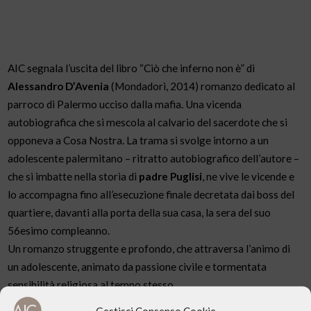
AIC segnala l’uscita del libro “Ciò che inferno non è” di
A
lessandro D’Avenia
(Mondadori, 2014) romanzo dedicato al
parroco di Palermo ucciso dalla mafia. Una vicenda
autobiografica che si mescola al calvario del sacerdote che si
opponeva a Cosa Nostra. La trama si svolge intorno a un
adolescente palermitano – ritratto autobiografico dell’autore –
che si imbatte nella storia di
padre Puglisi
, ne vive le vicende e
lo accompagna fino all’esecuzione finale decretata dai boss del
quartiere, davanti alla porta della sua casa, la sera del suo
56esimo compleanno.
Un romanzo struggente e profondo, che attraversa l’animo di
un adolescente, animato da passione civile e tormentata
sensibilità religiosa al tempo stesso.
Gestisci Consenso Cookie