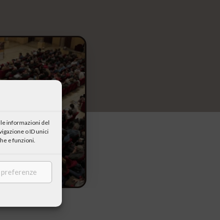
le informazioni del
igazione o ID unici
he e funzioni.
e preferenze