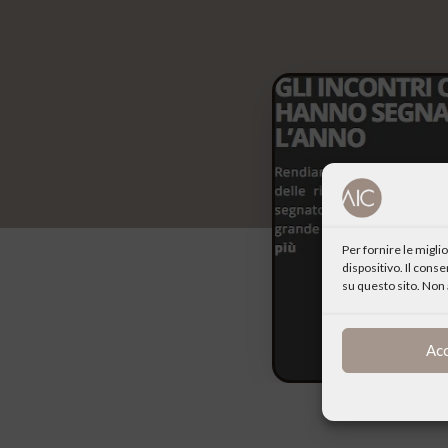
Per fornire le migl
dispositivo. Il cons
su questo sito. Non 
Ac