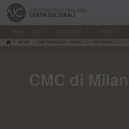
HOME
AIC
DOCUMENTI
EVENTI
HOME
NEWS
CMC DI MILANO: RIVEDI GLI INCONTRI E L'ATT
>
>
CMC di Milano: