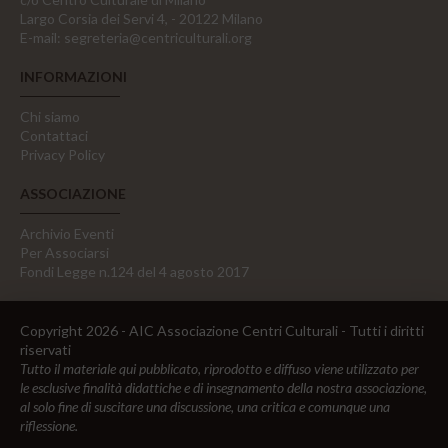
Largo Corsia dei Servi 4, - 20122 Milano
E-mail:
segreteria@centriculturali.org
INFORMAZIONI
Chi siamo
Contattaci
Privacy Policy
ASSOCIAZIONE
Archivio Eventi
Per Associarsi
Fondi Legge n.124 del 4 agosto 2017
Copyright 2026 - AIC Associazione Centri Culturali - Tutti i diritti
riservati
Tutto il materiale qui pubblicato, riprodotto e diffuso viene utilizzato per
le esclusive finalità didattiche e di insegnamento della nostra associazione,
al solo fine di suscitare una discussione, una critica e comunque una
riflessione.