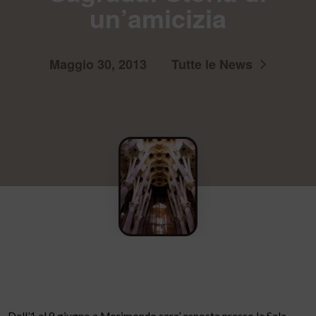
un’amicizia
Maggio 30, 2013
Tutte le News
Dall’1 al 9 giugno a Morimondo sara’ esposta presso la Sala