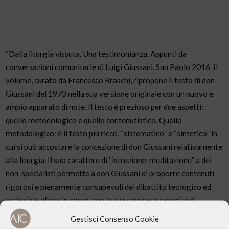
“Dalla liturgia vissuta. Una testimonianza. Appunti da
conversazioni comunitarie di Luigi Giussani, San Paolo 2016. Il
volume, curato da Francesco Braschi, ripropone il testo di don
Giussani del 1973 nella sua versione originale con un nuovo e
ampio apparato di note. Il testo è prezioso per due aspetti:
quello metodologico e quello contenutistico. Quello
metodologico: è il testo più ricco, “sistematico” e “sintetico” in
cui si può accostare la concezione di don Giussani relativamente
alla liturgia. Il suo carattere di “istruzione-meditazione” a dei
non-specialisti permette a don Giussani di proporre contenuti
rigorosi e pienamente consapevoli del dibattito teologico ed
ecclesiale allora in corso, con la sua consueta capacità di
sfrondare il discorso dagli accademicismi e di connetterlo
Gestisci Consenso Cookie
direttamente all’esperienza del credente. Quello contenutistico: