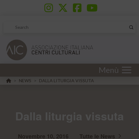
Sub
Search
Menù
HOME
NEWS
DALLA LITURGIA VISSUTA
>
>
Dalla liturgia vissuta
Novembre 10, 2016
Tutte le News