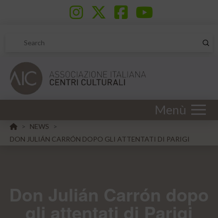
Sub
Search
Menù
HOME
NEWS
>
>
DON JULIÁN CARRÓN DOPO GLI ATTENTATI DI PARIGI
Don Julián Carrón dopo
gli attentati di Parigi