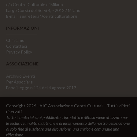
c/o Centro Culturale di Milano
Largo Corsia dei Servi 4, - 20122 Milano
E-mail:
segreteria@centriculturali.org
INFORMAZIONI
Chi siamo
Contattaci
Privacy Policy
ASSOCIAZIONE
Archivio Eventi
Per Associarsi
Fondi Legge n.124 del 4 agosto 2017
Copyright 2026 - AIC Associazione Centri Culturali - Tutti i diritti
riservati
Tutto il materiale qui pubblicato, riprodotto e diffuso viene utilizzato per
le esclusive finalità didattiche e di insegnamento della nostra associazione,
al solo fine di suscitare una discussione, una critica e comunque una
riflessione.