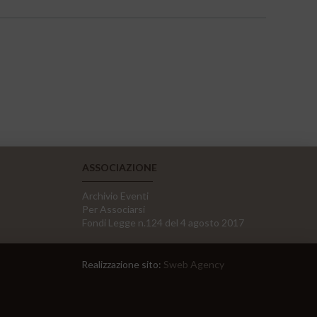
ASSOCIAZIONE
Archivio Eventi
Per Associarsi
Fondi Legge n.124 del 4 agosto 2017
Realizzazione sito:
Sweb Agency