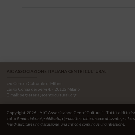
AIC ASSOCIAZIONE ITALIANA CENTRI CULTURALI
c/o Centro Culturale di Milano
Largo Corsia dei Servi 4, - 20122 Milano
E-mail:
segreteria@centriculturali.org
Copyright 2026 - AIC Associazione Centri Culturali - Tutti i diritti ris
Tutto il materiale qui pubblicato, riprodotto e diffuso viene utilizzato per le e
fine di suscitare una discussione, una critica e comunque una riflessione.