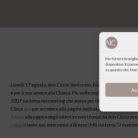
Per fornire le migl
dispositivo. Il cons
su questo sito. Non 
Lunedì 17 agosto, don Ciccio Ventorino, filosofo, teologo, sagg
Ac
e per il suo amore alla Chiesa. Più volte ospite dei Centri Cultu
2007 sul tema del meeting che aveva per titolo “La verità è il de
Clicca
qua
per accedere alla pagina dedicata sul sito del Meetin
Accedi
alla pagina degli ultimi incontri tenuti da don Ciccio pre
Leggi
il testo suo intervento a Bresso (Mi) sul tema “Il matrim