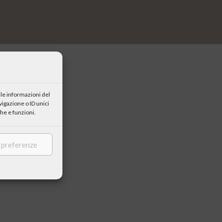
le informazioni del
igazione o ID unici
he e funzioni.
nianza di fede
e preferenze
lui svolta nel