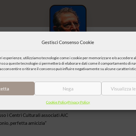
Gestisci Consenso Cookie
iori esperienze, utilizziamo tecnologie come i cookie per memorizzare e/o accedere al
enso a queste tecnologie ci permetterà di elaborare dati come il comportamento di nav
acconsentire o ritirare il consenso può influire negativamente su alcune caratteristic
ista è tornato alla casa del Padre. AIC lo ricorda per la sua testimo
cetta
Nega
Visualizza l
rali e protagonista del Meeting di Rimini, rileggiamo la relazione da 
stino per il quale siamo stati fatti”.
Cookie Policy
Privacy Policy
g di Rimini.
sso i Centri Culturali associati AIC
onio, perfetta amicizia”