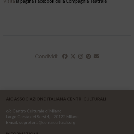
Visita
la pagina Facebook della Compagnia Teatrale
Condividi:
AIC ASSOCIAZIONE ITALIANA CENTRI CULTURALI
c/o Centro Culturale di Milano
Largo Corsia dei Servi 4, - 20122 Milano
E-mail:
segreteria@centriculturali.org
INFORMAZIONI