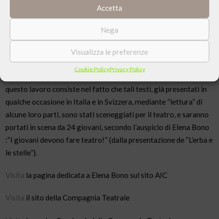
Accetta
moderatrice Silvia Guidi, giornalista de “L’osservatore romano”.
Il
12 maggio
al Teatro Cantero di Chiavari andrà in scena la
Nega
rappresentazione teatrale
“Va in scena Elena Bono”
. Lo
spettacolo consiste nella messa in scena di due racconti della
Visualizza le preferenze
scrittrice (“La figlia di Giàiro” e “La moglie del procuratore”)
Cookie Policy
Privacy Policy
tratti dalla raccolta “Morte di Adamo”. Il valore e l’originalità di
questo lavoro consiste nel fatto che tali testi, già presentati in
qualche occasione in Italia e in Svizzera, mediante “lettura” di
alcune loro parti, sono stati sceneggiati per il teatro, e saranno
portati in scena da 24 giovani, secondo l’auspicio di Elena Bono
:“I giovani devono fare teatro!” (dalla presentazione de “L’erba e
le stelle”).
Visita
la pagina dedicata a Elena Bono sul sito AIC
Visita
il sito della Compagnia Teatrale