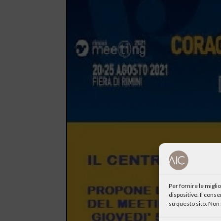
Per fornire le migl
dispositivo. Il cons
su questo sito. Non 