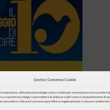
Gestisci Consenso Cookie
iori esperienze, utilizziamo tecnologie come i cookie per memorizzare e/o accedere al
enso a queste tecnologie ci permetterà di elaborare dati come il comportamento di nav
acconsentire o ritirare il consenso può influire negativamente su alcune caratteristic