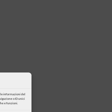
le informazioni del
igazione o ID unici
he e funzioni.