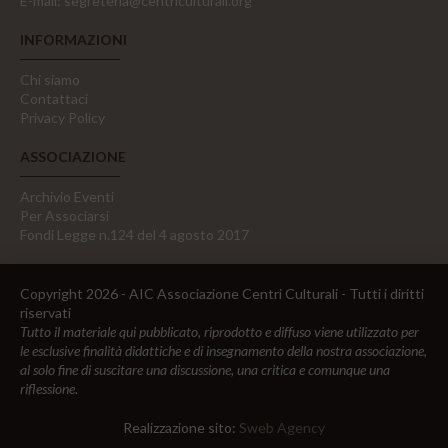
E-mail:
segreteria@centriculturali.org
INFORMAZIONI
Chi siamo
Contattaci
Privacy Policy
ASSOCIAZIONE
Archivio Eventi
Per Associarsi
Fondi Legge n.124 del 4 agosto 2017
Copyright 2026 - AIC Associazione Centri Culturali - Tutti i diritti
riservati
Tutto il materiale qui pubblicato, riprodotto e diffuso viene utilizzato per
le esclusive finalità didattiche e di insegnamento della nostra associazione,
al solo fine di suscitare una discussione, una critica e comunque una
riflessione.
Realizzazione sito:
Sweb Agency