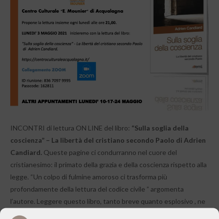
INCONTRI di lettura ON LINE del libro:
“Sulla soglia della
coscienza” – La libertà del cristiano secondo Paolo di Adrien
Candiard.
Queste pagine ci condurranno nel cuore del
cristianesimo: il primato della grazia e della coscienza rispetto alla
legge. “Un colpo di fulmine amoroso ci trasforma più
profondamente della lettura del codice civile ” argomenta
l’autore. Leggere questo libro, tanto breve quanto esplosivo , ne
è una potente conferma.