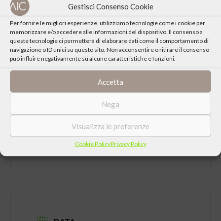
Gestisci Consenso Cookie
Approfondisci
sul sito internet del Centro Culturale E Mounier di
Per fornire le migliori esperienze, utilizziamo tecnologie come i cookie per
Acqualagna
memorizzare e/o accedere alle informazioni del dispositivo. Il consenso a
queste tecnologie ci permetterà di elaborare dati come il comportamento di
navigazione o ID unici su questo sito. Non acconsentire o ritirare il consenso
può influire negativamente su alcune caratteristiche e funzioni.
Accetta
CONDIVIDI QUESTO EVENTO
Nega
Visualizza le preferenze
Cookie Policy
Privacy Policy