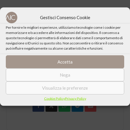
Approfondisci
sul sito internet del Centro Culturale E Mounier di
Acqualagna
Gestisci Consenso Cookie
Per fornire le migliori esperienze, utilizziamo tecnologie come i cookie per
Per il collegamento Zoom
memorizzare e/o accedere alle informazioni del dispositivo. Il consenso a
ID riunione: 836 7097 9995
queste tecnologie ci permetterà di elaborare dati come il comportamento di
navigazione o ID unici su questo sito. Non acconsentire o ritirare il consenso
Passcode: 162811
può influire negativamente su alcune caratteristiche e funzioni.
Accetta
Nega
CONDIVIDI QUESTO EVENTO
Visualizza le preferenze
Cookie Policy
Privacy Policy