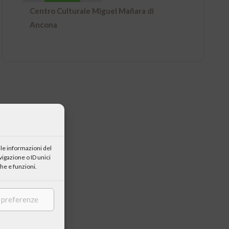
Centro Culturale Miguel Mañara di
Ancona
le informazioni del
igazione o ID unici
he e funzioni.
e preferenze