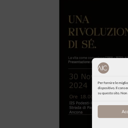
Per fornire le migl
dispositivo. Il cons
su questo sito. Non 
Ac