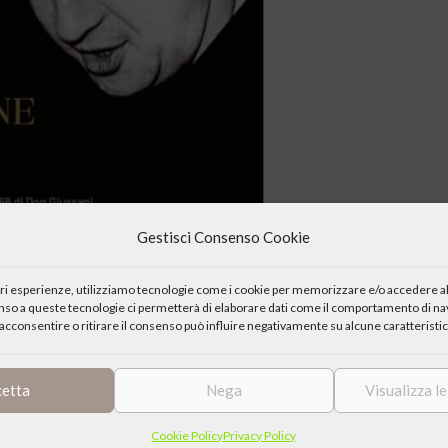
Gestisci Consenso Cookie
iori esperienze, utilizziamo tecnologie come i cookie per memorizzare e/o accedere al
enso a queste tecnologie ci permetterà di elaborare dati come il comportamento di nav
acconsentire o ritirare il consenso può influire negativamente su alcune caratteristic
cetta
Nega
Visualizza l
Cookie Policy
Privacy Policy