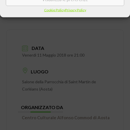
Cookie Policy
Privacy Policy
DATA
Venerdì 11 Maggio 2018 ore 21:00
LUOGO
Salone della Parrocchia di Saint Martin de
Corléans (Aosta)
ORGANIZZATO DA
Centro Culturale Alfonso Commod di Aosta