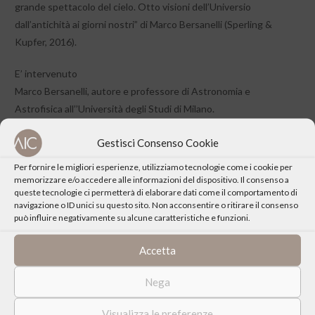
grande spettacolo del cielo. Otto visioni dell’Universio
dall’antichità ai giorni nostri” di Marco Bersanelli (Sperling &
Kupfer, 2016).
E’ intervenuto
Marco Bersanelli, autore e professore di Astronomia e
Astrofisica all’’Università degli Studi di Milano.
Ha introdotto
Gestisci Consenso Cookie
Jean Marc Christille, della fondazione C.Fillietroz
Per fornire le migliori esperienze, utilizziamo tecnologie come i cookie per
memorizzare e/o accedere alle informazioni del dispositivo. Il consenso a
queste tecnologie ci permetterà di elaborare dati come il comportamento di
navigazione o ID unici su questo sito. Non acconsentire o ritirare il consenso
può influire negativamente su alcune caratteristiche e funzioni.
CONDIVIDI QUESTO EVENTO
Accetta
Nega
Visualizza le preferenze