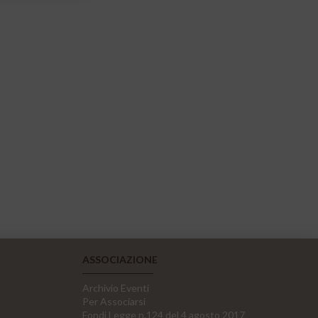
ASSOCIAZIONE
Archivio Eventi
Per Associarsi
Fondi Legge n.124 del 4 agosto 2017