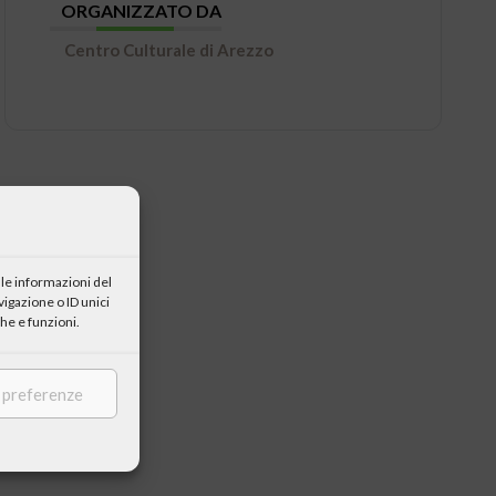
ORGANIZZATO DA
Centro Culturale di Arezzo
le informazioni del
igazione o ID unici
he e funzioni.
e preferenze