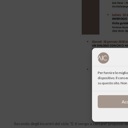
Per fornire le migl
dispositivo. Il cons
su questo sito. Non 
Ac
Secondo degli incontri del ciclo “E ti vengo a cercare” proposti d