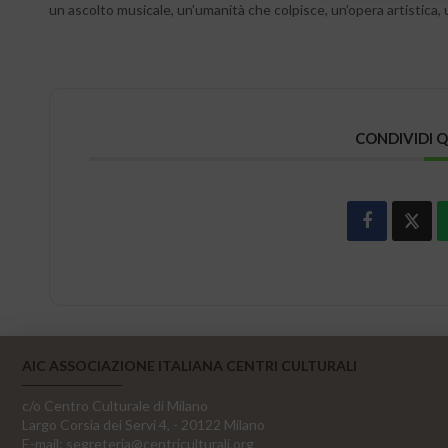
un ascolto musicale, un’umanità che colpisce, un’opera artistica,
CONDIVIDI 
AIC ASSOCIAZIONE ITALIANA CENTRI CULTURALI
c/o Centro Culturale di Milano
Largo Corsia dei Servi 4, - 20122 Milano
E-mail:
segreteria@centriculturali.org