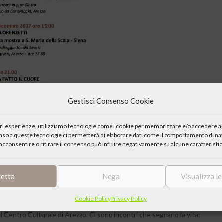
Gestisci Consenso Cookie
iori esperienze, utilizziamo tecnologie come i cookie per memorizzare e/o accedere al
enso a queste tecnologie ci permetterà di elaborare dati come il comportamento di nav
acconsentire o ritirare il consenso può influire negativamente su alcune caratteristic
cetta
Nega
Visualizza l
Cookie Policy
Privacy Policy
al Centro Culturale di Arezzo. Ci sono incontri che segnano la vita: