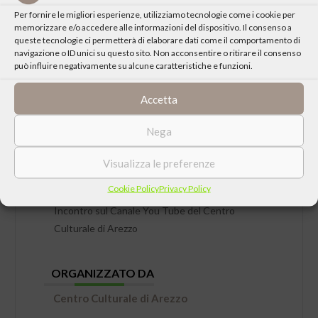
Per fornire le migliori esperienze, utilizziamo tecnologie come i cookie per
memorizzare e/o accedere alle informazioni del dispositivo. Il consenso a
queste tecnologie ci permetterà di elaborare dati come il comportamento di
navigazione o ID unici su questo sito. Non acconsentire o ritirare il consenso
può influire negativamente su alcune caratteristiche e funzioni.
Accetta
DATA
Nega
Mercoledì 03 Febbraio 2021 ore 21:00
Visualizza le preferenze
LUOGO
Cookie Policy
Privacy Policy
Incontro sul Canale You Tube del Centro
Culturale di Arezzo
ORGANIZZATO DA
Centro Culturale di Arezzo