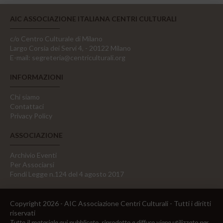
AIC ASSOCIAZIONE ITALIANA CENTRI CULTURALI
c/o Centro Culturale di Milano
Largo Corsia dei Servi 4, - 20122 Milano
E-mail:
segreteria@centriculturali.org
INFORMAZIONI
Chi siamo
Contattaci
Privacy Policy
ASSOCIAZIONE
Archivio Eventi
Per Associarsi
Fondi Legge n.124 del 4 agosto 2017
Copyright 2026 - AIC Associazione Centri Culturali - Tutti i diritti
riservati
Tutto il materiale qui pubblicato, riprodotto e diffuso viene utilizzato per