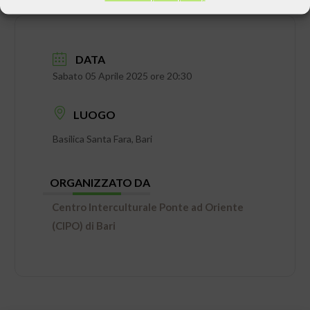
DATA
Sabato 05 Aprile 2025 ore 20:30
LUOGO
Basilica Santa Fara, Bari
ORGANIZZATO DA
Centro Interculturale Ponte ad Oriente
(CIPO) di Bari