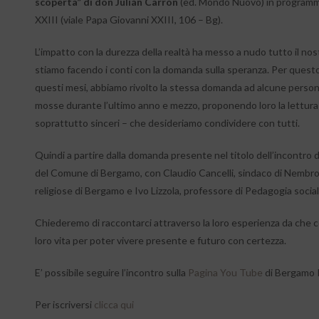
scoperta” di don Julián Carrón
(ed. Mondo Nuovo) in programma
XXIII (viale Papa Giovanni XXIII, 106 – Bg).
L’impatto con la durezza della realtà ha messo a nudo tutto il nos
stiamo facendo i conti con la domanda sulla speranza. Per questo, c
questi mesi, abbiamo rivolto la stessa domanda ad alcune person
mosse durante l’ultimo anno e mezzo, proponendo loro la lettura de
soprattutto sinceri – che desideriamo condividere con tutti.
Quindi a partire dalla domanda presente nel titolo dell’incontro 
del Comune di Bergamo, con Claudio Cancelli, sindaco di Nembro, 
religiose di Bergamo e Ivo Lizzola, professore di Pedagogia social
Chiederemo di raccontarci attraverso la loro esperienza da che c
loro vita per poter vivere presente e futuro con certezza.
E’ possibile seguire l’incontro sulla
Pagina You Tube
di Bergamo 
Per iscriversi
clicca qui