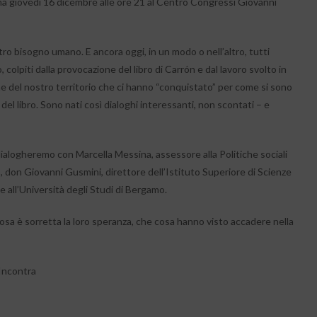
 giovedì 16 dicembre alle ore 21 al Centro Congressi Giovanni
tro bisogno umano. E ancora oggi, in un modo o nell’altro, tutti
olpiti dalla provocazione del libro di Carrón e dal lavoro svolto in
e del nostro territorio che ci hanno “conquistato” per come si sono
l libro. Sono nati così dialoghi interessanti, non scontati – e
dialogheremo con Marcella Messina, assessore alla Politiche sociali
don Giovanni Gusmini, direttore dell’Istituto Superiore di Scienze
e all’Università degli Studi di Bergamo.
osa è sorretta la loro speranza, che cosa hanno visto accadere nella
Incontra