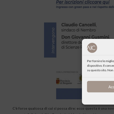
Per fornire le migl
dispositivo. Il cons
su questo sito. Non 
Ac
C’è forse qualcosa di cui si possa dire: ecco questa è una novi