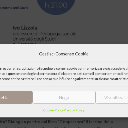
Gestisci Consenso Cookie
iori esperienze, utilizziamo tecnologie come i cookie per memorizzare e/o accedere al
enso a queste tecnologie ci permetterà di elaborare dati come il comportamento di nav
acconsentire o ritirare il consenso può influire negativamente su alcune caratteristic
cetta
Nega
Visualizza l
Cookie Policy
Privacy Policy
tà? Dialogo a partire dal libro “C’è speranza? Il fascino della