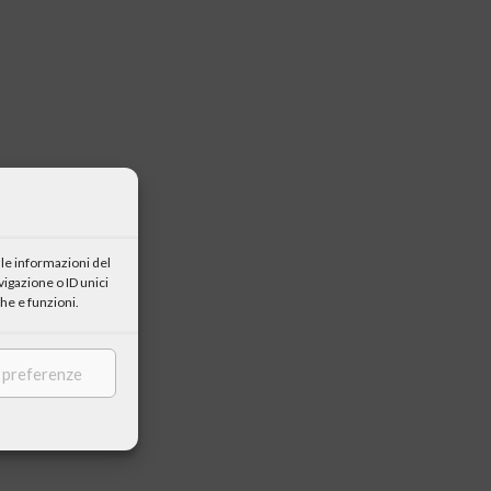
le informazioni del
igazione o ID unici
he e funzioni.
e preferenze