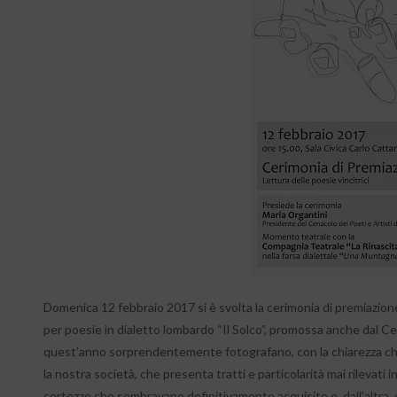
Domenica 12 febbraio 2017 si è svolta la cerimonia di premiazione
per poesie in dialetto lombardo “Il Solco”, promossa anche dal Ce
quest’anno sorprendentemente fotografano, con la chiarezza che so
la nostra società, che presenta tratti e particolarità mai rilevati in
certezze che sembravano definitivamente acquisite e, dall’altra, d