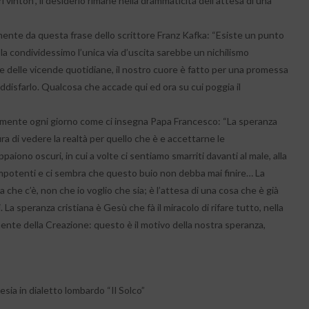
vinton”, il desiderio rimane nella drammaticità dell’attesa di una
ente da questa frase dello scrittore Franz Kafka: “Esiste un punto
 la condividessimo l’unica via d’uscita sarebbe un nichilismo
e delle vicende quotidiane, il nostro cuore è fatto per una promessa
disfarlo. Qualcosa che accade qui ed ora su cui poggia il
etamente ogni giorno come ci insegna Papa Francesco: “La speranza
 di vedere la realtà per quello che è e accettarne le
ono oscuri, in cui a volte ci sentiamo smarriti davanti al male, alla
 impotenti e ci sembra che questo buio non debba mai finire… La
che c’è, non che io voglio che sia; è l’attesa di una cosa che è già
La speranza cristiana è Gesù che fà il miracolo di rifare tutto, nella
amente della Creazione: questo è il motivo della nostra speranza,
esia in dialetto lombardo “Il Solco”