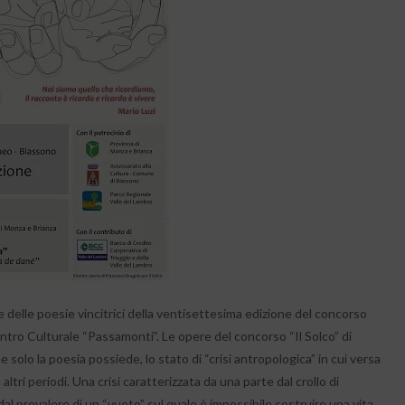
 delle poesie vincitrici della ventisettesima edizione del concorso
ntro Culturale “Passamonti”. Le opere del concorso “Il Solco” di
lo la poesia possiede, lo stato di “crisi antropologica” in cui versa
 altri periodi. Una crisi caratterizzata da una parte dal crollo di
al prevalere di un “vuoto” sul quale è impossibile costruire una vita