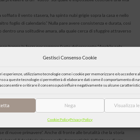
 soffiato il vento stasera, ha spinto nubi grigie sopra la casa e nello
altro foglio di calendario.” Nulla pare avere consistenza e durata, così
 dentro una solitudine amara, alla quale cerca di sfuggire attraverso
 non hanno la forza per reggere l’urto del presente “Anch’io sola
cchierare…” Dall’altra cerca rifugio o nella fantasia, cioè in una
Gestisci Consenso Cookie
ma che, inevitabilmente, si rivela una terribile ed ingannatrice
iori esperienze, utilizziamo tecnologie come i cookie per memorizzare e/o accedere al
ffollano i ricordi… adesso anch’io col pensiero sono in ferie… lontano!”
enso a queste tecnologie ci permetterà di elaborare dati come il comportamento di nav
acconsentire o ritirare il consenso può influire negativamente su alcune caratteristic
e il presente in tutte le sue complesse situazioni. Apparentemente
rcuito a cui si può solo soccombere. Ma non è questo il nostro
ta per sperimentare che la realtà non è un inganno ma occasione per
cetta
Nega
Visualizza l
l primo fiore sul prato della vita”. Ogni giorno allora per noi diventa
Cookie Policy
Privacy Policy
contraddizioni, seguendo il desiderio che ci rende uomini, quello di “…
se di nuove primavere”. Anche di fronte alle brutalità che la storia