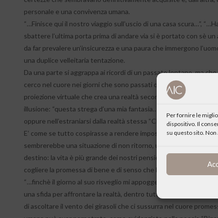
personale e una convivenza umana.
“…Finisce qui il nostro viaggio sull’uscio di una casa scura…”, “…Ha
sbattere l’ultima porta prima di andare via si è portato con sè un 
da far prevalere un’insicurezza e una paura che immergono l’uomo
una duplice velleitaria tentazione.
Da una parte si aggrappa ai ricordi di un passato lontano, ma che
cerco nel cuore nei giorni che sono passati qualcuno per poter chia
proiezione virtuale che crea una realtà secondo la propria misura 
illusione: “questa strega d’una mia fantasia…”
Per fornire le migl
oppure nell’estraniarsi dalla realtà stessa “Chiudo gli occhi e s’a
dispositivo. Il cons
su questo sito. Non 
E’ come se tutto cospirasse a rendere impossibile all’uomo viver
sembrerebbe una situazione di non ritorno, un diabolico corto ci
destino: la vita è più grande dei nostri pensieri e ci viene dona
Ac
cogliere la promessa di bene e di senso che la sottende.
“…finchè il giorno al suo risveglio mi appoggerà con lo sbadiglio de
una sfida per affrontare la realtà, dentro tutte le sue bellezze e 
di ascoltare il vento dei girasoli che ci sussurra nel cuore promes