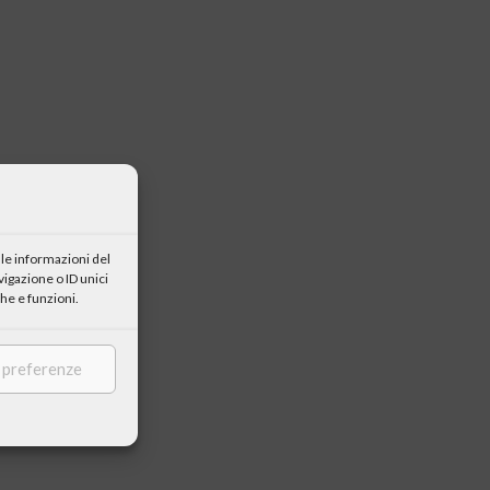
le informazioni del
igazione o ID unici
he e funzioni.
e preferenze