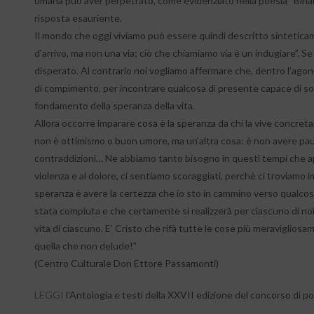
umana può aver perpetrato, come evidenziato nella poesia “Binari 
risposta esauriente.
Il mondo che oggi viviamo può essere quindi descritto sinteticam
d’arrivo, ma non una via; ciò che chiamiamo via è un indugiare”. Se
disperato. Al contrario noi vogliamo affermare che, dentro l’agon
di compimento, per incontrare qualcosa di presente capace di sod
fondamento della speranza della vita.
Allora occorre imparare cosa è la speranza da chi la vive concr
non è ottimismo o buon umore, ma un’altra cosa: è non avere paura
contraddizioni… Ne abbiamo tanto bisogno in questi tempi che appai
violenza e al dolore, ci sentiamo scoraggiati, perchè ci troviamo
speranza è avere la certezza che io sto in cammino verso qualcosa 
stata compiuta e che certamente si realizzerà per ciascuno di noi. 
vita di ciascuno. E’ Cristo che rifà tutte le cose più meraviglios
quella che non delude!”
(Centro Culturale Don Ettore Passamonti)
LEGGI
l’Antologia e testi della XXVII edizione del concorso di po