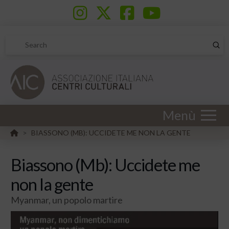
Sub
Search
Menù
HOME
BIASSONO (MB): UCCIDETE ME NON LA GENTE
>
Biassono (Mb): Uccidete me
non la gente
Myanmar, un popolo martire