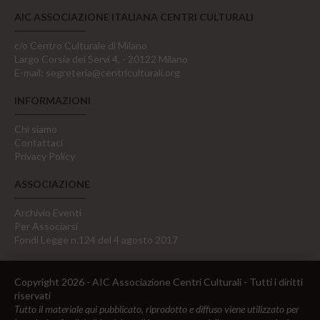
AIC ASSOCIAZIONE ITALIANA CENTRI CULTURALI
c/o Centro Culturale di Milano
Largo Corsia dei Servi 4, - 20122 Milano
E-mail:
segreteria@centriculturali.org
INFORMAZIONI
Chi siamo
Contattaci
Privacy Policy
ASSOCIAZIONE
Archivio Eventi
Per Associarsi
Fondi Legge n.124 del 4 agosto 2017
Copyright 2026 - AIC Associazione Centri Culturali - Tutti i diritti
riservati
Tutto il materiale qui pubblicato, riprodotto e diffuso viene utilizzato per