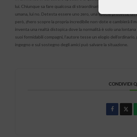
lui. Chiunque sa fare qualcosa di straordinario, rendersi invisibile,
umana, lui no. Detesta essere uno zero, una specie protetta, u
però, zhero scopre la propria incredibile non-dote e cambierà il 
inventa una realtà distopica dove la normalità è solo una lontana
suoi formidabili compagni, l’autore tesse un elogio dell’ordinario
ingegno e sul sostegno degli amici può salvare la situazione.
CONDIVIDI 