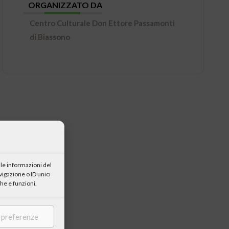
ORGANIZZATO DA
Centro Culturale Don Ettore Passamonti
di Biassono
le informazioni del
igazione o ID unici
he e funzioni.
e preferenze