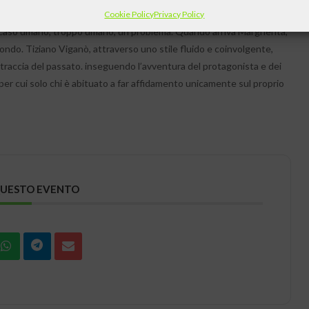
 passare attraverso i muri, liquefarsi, trasformarsi in una torcia
Cookie Policy
Privacy Policy
n caso umano, troppo umano, un problema. Quando arriva Margherita,
mondo. Tiziano Viganò, attraverso uno stile fluido e coinvolgente,
 traccia del passato. inseguendo l’avventura del protagonista e dei
, per cui solo chi è abituato a far affidamento unicamente sul proprio
QUESTO EVENTO