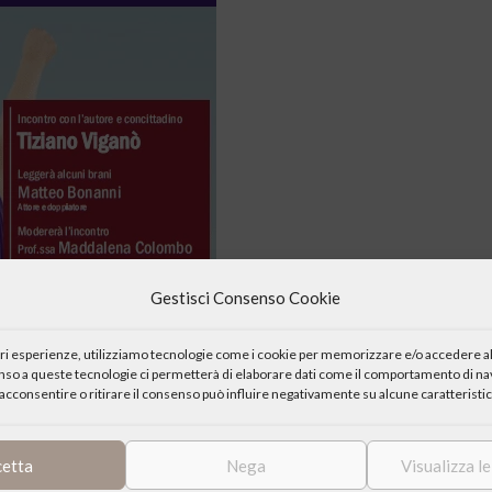
Gestisci Consenso Cookie
iori esperienze, utilizziamo tecnologie come i cookie per memorizzare e/o accedere al
enso a queste tecnologie ci permetterà di elaborare dati come il comportamento di nav
acconsentire o ritirare il consenso può influire negativamente su alcune caratteristic
ontro di presentazione del romanzo per ragazzi “Zhero” del
cetta
Nega
Visualizza l
tingue perché è normale. Tutti sulla Terra hanno superpoteri, tranne