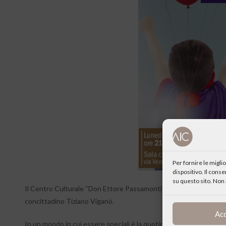
Per fornire le migl
dispositivo. Il cons
su questo sito. Non 
Il Centro Culturale “Don Ettore Passamonti” ha organizzato l’inc
concittadino Tiziano Viganò.
Ac
In un mondo in cui essere speciali è la quotidianità, zhero si dis