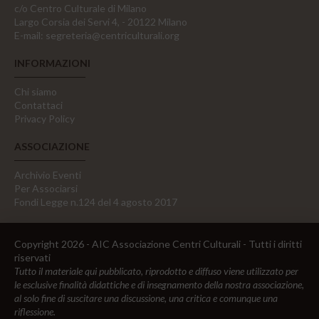
c/o Centro Culturale di Milano
Largo Corsia dei Servi 4, - 20122 Milano
E-mail:
segreteria@centriculturali.org
INFORMAZIONI
Chi siamo
Contattaci
Privacy Policy
ASSOCIAZIONE
Archivio Eventi
Per Associarsi
Fondi Legge n.124 del 4 agosto 2017
Copyright 2026 - AIC Associazione Centri Culturali - Tutti i diritti
riservati
Tutto il materiale qui pubblicato, riprodotto e diffuso viene utilizzato per
le esclusive finalità didattiche e di insegnamento della nostra associazione,
al solo fine di suscitare una discussione, una critica e comunque una
riflessione.