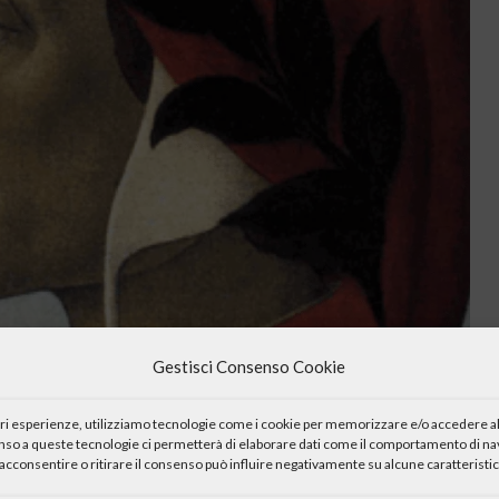
Gestisci Consenso Cookie
iori esperienze, utilizziamo tecnologie come i cookie per memorizzare e/o accedere al
enso a queste tecnologie ci permetterà di elaborare dati come il comportamento di nav
acconsentire o ritirare il consenso può influire negativamente su alcune caratteristic