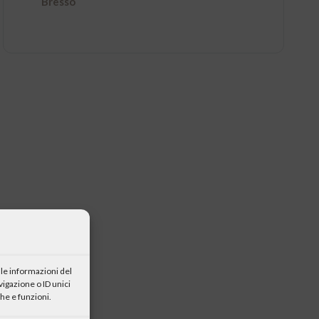
Bresso
le informazioni del
igazione o ID unici
he e funzioni.