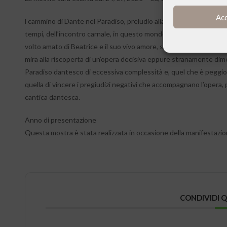
Ac
l cammino di Dante nel Paradiso, preludio alla visione finale di Dio
tempi, dell’incontro carnale, in questo mondo, con la misericordia di
volto amato di Beatrice e il suo vivo amore, sono per l’uomo Dante
mira alla riscoperta di un’opera decisiva eppure stranamente dime
Paradiso dantesco di eccessiva complessità e, quel che è peggio,
quella di vincere i pregiudizi negativi che accompagnano l’opera
cantica dantesca.
Anno di presentazione
Questa mostra è stata realizzata in occasione della manifestazion
CONDIVIDI 