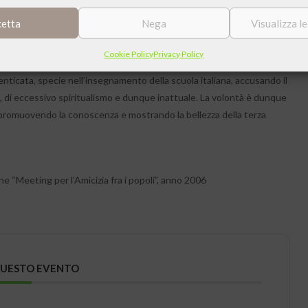
cetta
Nega
Visualizza l
, è la testimonianza di un’esperienza possibile per l’uomo di tutti i
vina nei suoi accenti più vivi. Il fascino del creato, la bellezza del
Cookie Policy
Privacy Policy
 letteralmente gloria (vale a dire manifestazione) di Dio. La mostra
nticata, specie nell’insegnamento della scuola italiana, accusando il
 di eccessivo spiritualismo e dunque inattuale. La volontà è dunque
, promuovendo la conoscenza e mostrando la bellezza della terza
e “Meeting per l’Amicizia fra i popoli”, anno 2006
QUESTO EVENTO